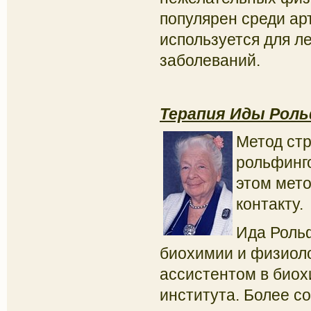
популярен среди арт
используется для л
заболеваний.
Терапия Иды Роль
Метод ст
рольфинг
этом мет
контакту.
Ида Роль
биохимии и физиоло
ассистентом в био
института. Более с