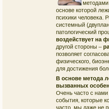
методами 
основе которой леж
психики человека. 
системный (двуплан
патологический про
воздействует на фи
другой стороны –
р
позволяет согласов
физического, биоэн
для достижения бол
В основе метода л
вызванных особенн
Очень часто с нами
события, которые к
часто, мы даже не 