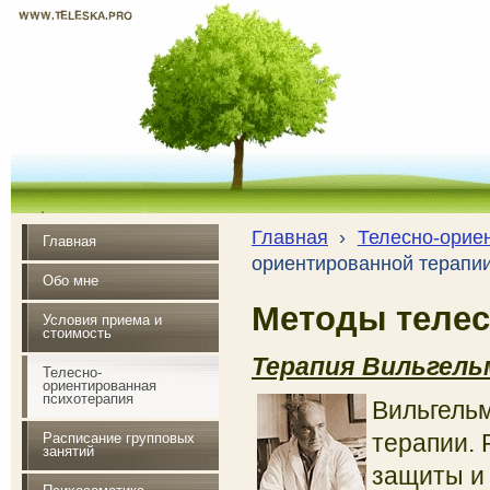
WWW.TELESKA.PRO
Почувствуй радость жизни
Главная
›
Телесно-орие
Главная
ориентированной терапи
Обо мне
Методы телес
Условия приема и
стоимость
Терапия Вильгель
Телесно-
ориентированная
психотерапия
Вильгель
терапии. 
Расписание групповых
занятий
защиты и