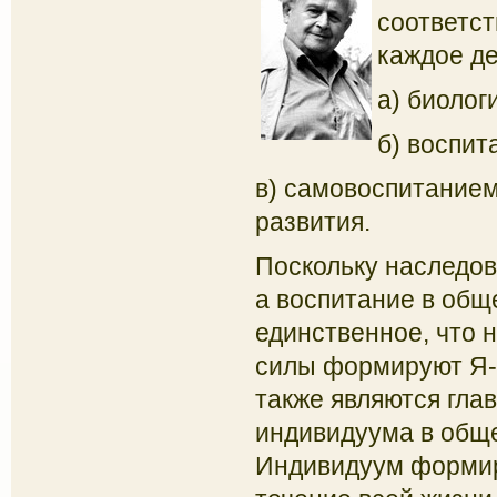
соответс
каждое д
а) биолог
б) воспит
в) самовоспитание
развития.
Поскольку наследов
а воспитание в общ
единственное, что 
силы формируют Я-о
также являются гла
индивидуума в общ
Индивидуум формиру