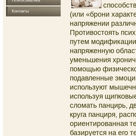
Психосоматика
способст
Контакты
(или «брони характ
напряжении различн
Противостоять пси
путем модификации 
напряженную облас
уменьшения хрониче
помощью физическо
подавленные
эмоци
используют мышечны
используя щипковые
сломать панцирь, дв
круга панциря, расп
ориентированная те
базируется на его 