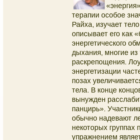
«энергия
терапии особое зна
Райха
, изучает тел
описывает его как 
энергетического об
дыхания, многие и
раскрепощения. Лоу
энергетизации част
позах увеличиваетс
тела. В конце концо
вынужден расслаби
панцирь».
Участник
обычно надевают л
некоторых группах 
упражнением являет