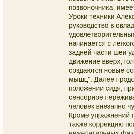
позвоночника, имее
Уроки техники Алек
руководство в овл
удовлетворительным
начинается с легко
задней части шеи у
движение вверх, го
создаются новые со
мышц". Далее продо
положении сидя, при
сенсорное пережива
человек внезапно ч
Кроме упражнений п
также коррекцию пс
нежелательных физи