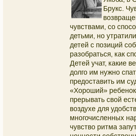
Брукс. Чу
возвраще
чувствами
, со спос
детьми, но утратил
детей с позиций со
разобраться, как с
Детей учат, какие в
долго им нужно спат
предоставить им су
«Хороший» ребенок 
прерывать свой ест
воздухе для удобст
многочисленных на
чувство ритма запут
ценности собствен